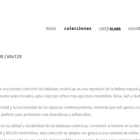
inicio
colecciones
noso
0 / 60x120
na simple colección de baldosas cerámicas; es una expresión de la belleza natural y
te seleccionados, esta colección ofrece tres opciones irresistibles: Bone, Ash y Nuit
enidad y la luminosidad de los espacios contemporáneos, mientras que Ash aporta una 
 perfecto para ambientes más dramáticos y sofisticados.
n la calidad y durabilidad de las baldosas cerámicas, convierten a Cement en la elec
00 y 60×120 centímetros, esta colección se adapta con gracia a una variedad de estilo