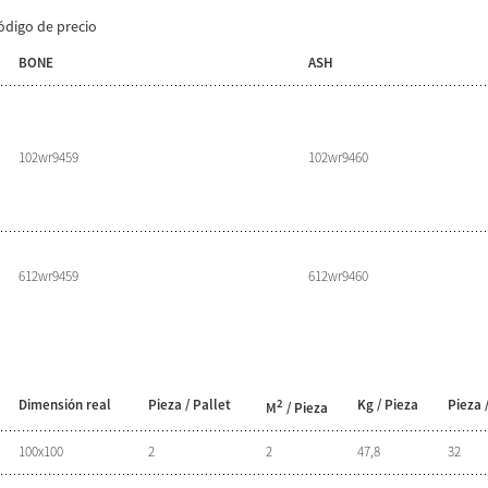
ódigo de precio
BONE
ASH
102wr9459
102wr9460
612wr9459
612wr9460
Dimensión real
Pieza / Pallet
2
Kg / Pieza
Pieza 
M
/ Pieza
100x100
2
2
47,8
32