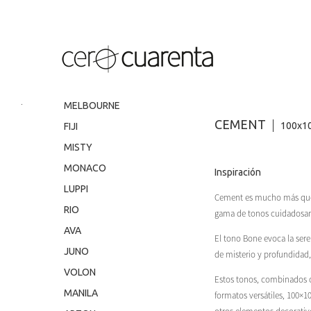
.
MELBOURNE
CEMENT
100x10
FIJI
MISTY
MONACO
Inspiración
LUPPI
Cement es mucho más que u
RIO
gama de tonos cuidadosamen
AVA
El tono Bone evoca la ser
JUNO
de misterio y profundidad,
VOLON
Estos tonos, combinados co
MANILA
formatos versátiles, 100×1