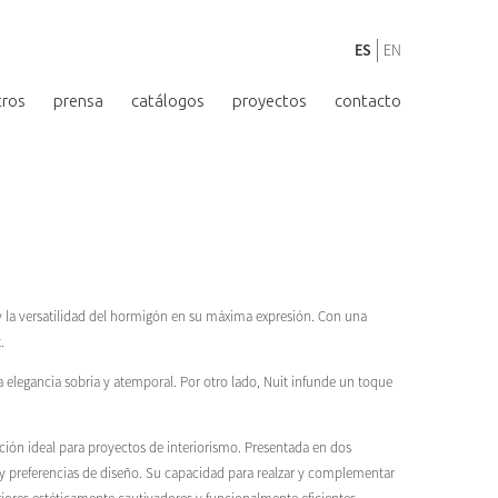
ES
EN
tros
prensa
catálogos
proyectos
contacto
 la versatilidad del hormigón en su máxima expresión. Con una
.
elegancia sobria y atemporal. Por otro lado, Nuit infunde un toque
ción ideal para proyectos de interiorismo. Presentada en dos
s y preferencias de diseño. Su capacidad para realzar y complementar