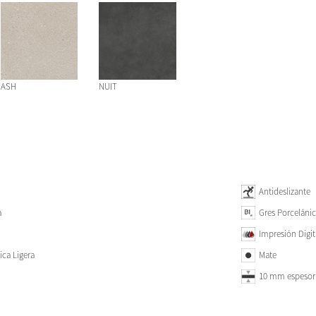
ASH
NUIT
Antideslizante
a
Gres Porceláni
Impresión Digit
ica Ligera
Mate
10 mm espesor