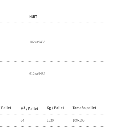
NUIT
102wr9435
612wr9435
/ Pallet
2
Kg / Pallet
Tamaño pallet
M
/ Pallet
64
1530
100x105